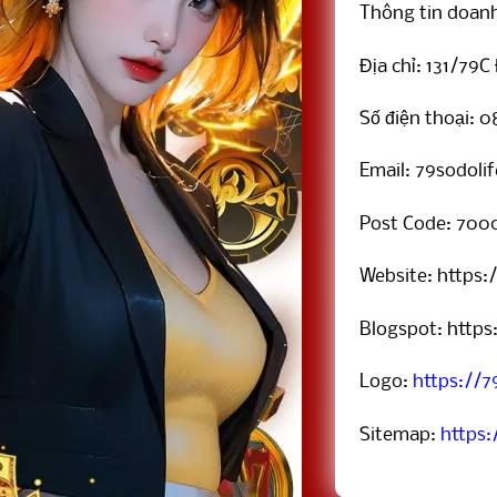
Thông tin doan
Địa chỉ: 131/79
Số điện thoại: 
Email: 79sodol
Post Code: 70
Website: https:
Blogspot: https
Logo:
https://
Sitemap:
https: