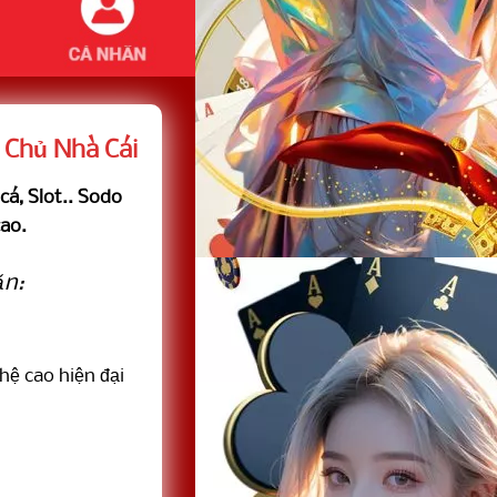
 Chủ Nhà Cái
cá, Slot.. Sodo
cao.
ặn:
hệ cao hiện đại